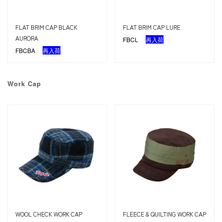
FLAT BRIM CAP BLACK
FLAT BRIM CAP LURE
AURORA
FBCL
再入荷
FBCBA
再入荷
Work Cap
WOOL CHECK WORK CAP
FLEECE & QUILTING WORK CAP