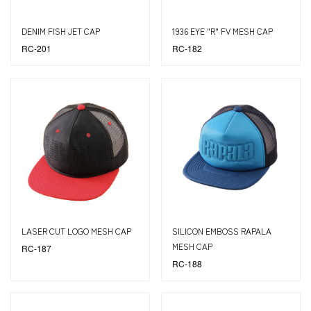
DENIM FISH JET CAP
1936 EYE "R" FV MESH CAP
RC-201
RC-182
LASER CUT LOGO MESH CAP
SILICON EMBOSS RAPALA
MESH CAP
RC-187
RC-188