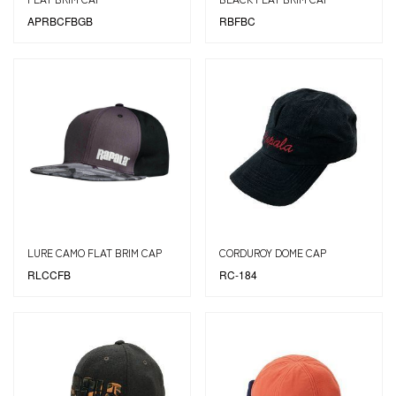
APRBCFBGB
RBFBC
LURE CAMO FLAT BRIM CAP
CORDUROY DOME CAP
RLCCFB
RC-184