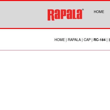
HOME
HOME
|
RAPALA
|
CAP
|
RC-184
|