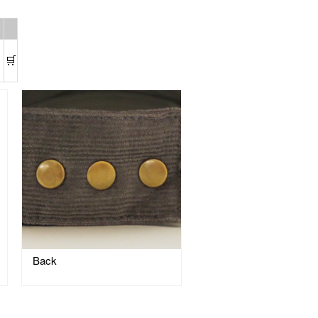
🛒
Back