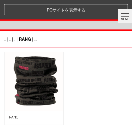
PCサイトを表示する
|
|
|
RANG
|
HOME
RAPALA
CAP
前のページに戻る
RANG