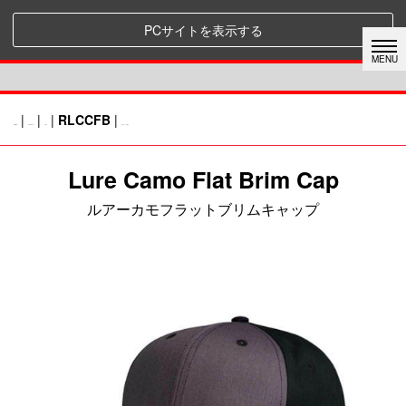
PCサイトを表示する
|
|
|
RLCCFB
|
HOME
RAPALA
CAP
前のページに戻る
Lure Camo Flat Brim Cap
ルアーカモフラットブリムキャップ