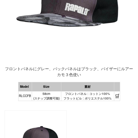
フロントパネルにグレー、バックパネルはブラック、バイザーにルアー
カモ３色使い
Model
Size
素材
58cm
フロントパネル : コットン100%
🛒
RLCCFB
(スナップ調整可能)
フラットビル : ポリエステル100%