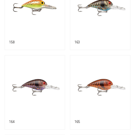
158
163
164
165