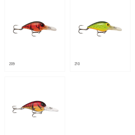
209
210