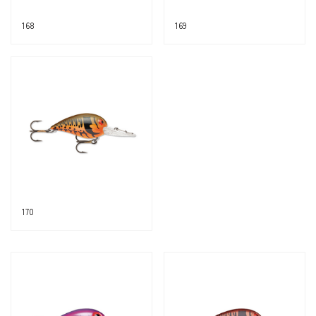
168
169
170