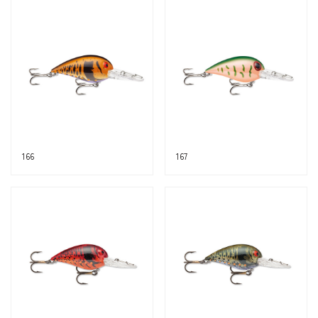
166
167