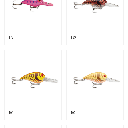
175
189
191
192