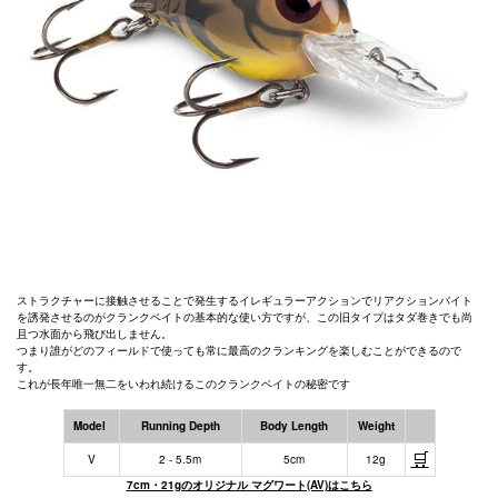
ストラクチャーに接触させることで発生するイレギュラーアクションでリアクションバイト
を誘発させるのがクランクベイトの基本的な使い方ですが、この旧タイプはタダ巻きでも尚
且つ水面から飛び出しません。
つまり誰がどのフィールドで使っても常に最高のクランキングを楽しむことができるので
す。
これが長年唯一無二をいわれ続けるこのクランクベイトの秘密です
Model
Running Depth
Body Length
Weight
🛒
V
2 - 5.5m
5cm
12g
7cm・21gのオリジナル マグワート(AV)はこちら