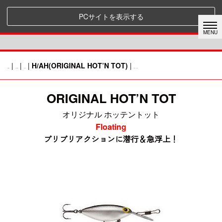
PCサイトを表示する
|
|
|
H/AH(ORIGINAL HOT’N TOT)
|
HOME
STORM
LURE
前のページに戻る
ORIGINAL HOT’N TOT
オリジナル ホッテントット
Floating
ブリブリアクションに潜行＆急浮上！