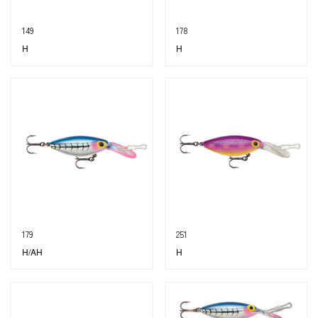
149
178
H
H
179
251
H/AH
H