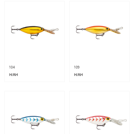
104
109
H/AH
H/AH