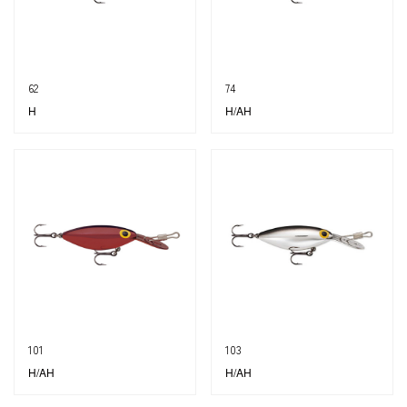
62
74
H
H/AH
101
103
H/AH
H/AH