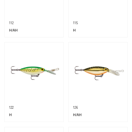
112
115
H/AH
H
122
126
H
H/AH