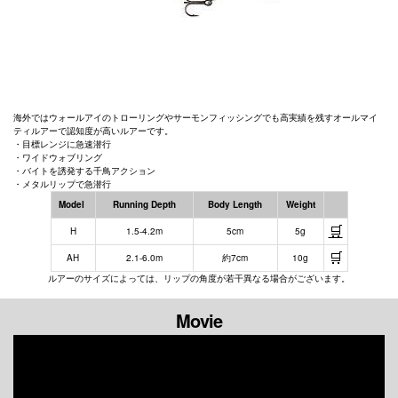
海外ではウォールアイのトローリングやサーモンフィッシングでも高実績を残すオールマイ
ティ
ルアーで認知度が高いルアーです。
・目標レンジに急速潜行
・ワイドウォブリング
・バイトを誘発する千鳥アクション
・メタルリップで急潜行
Model
Running Depth
Body Length
Weight
🛒
H
1.5-4.2m
5cm
5g
🛒
AH
2.1-6.0m
約7cm
10g
ルアーのサイズによっては、リップの角度が若干異なる場合がございます。
Movie