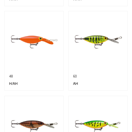
48
60
H/AH
AH