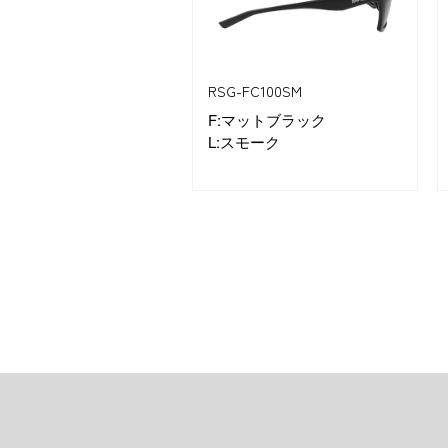
RSG-FC100SM
F:マットブラック
L:スモーク