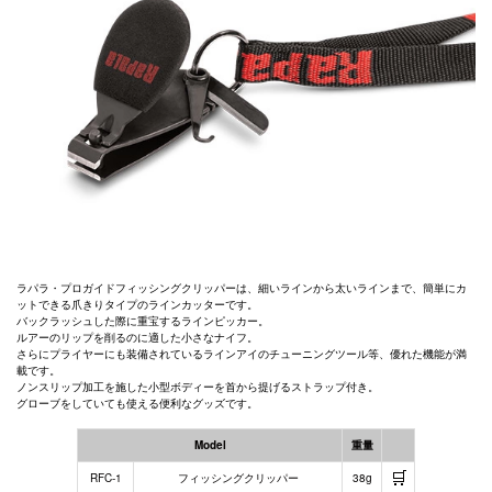
ラパラ・プロガイドフィッシングクリッパーは、細いラインから太いラインまで、簡単にカ
ットできる爪きりタイプのラインカッターです。
バックラッシュした際に重宝するラインピッカー。
ルアーのリップを削るのに適した小さなナイフ。
さらにプライヤーにも装備されているラインアイのチューニングツール等、優れた機能が満
載です。
ノンスリップ加工を施した小型ボディーを首から提げるストラップ付き。
グローブをしていても使える便利なグッズです。
Model
重量
🛒
RFC-1
フィッシングクリッパー
38g