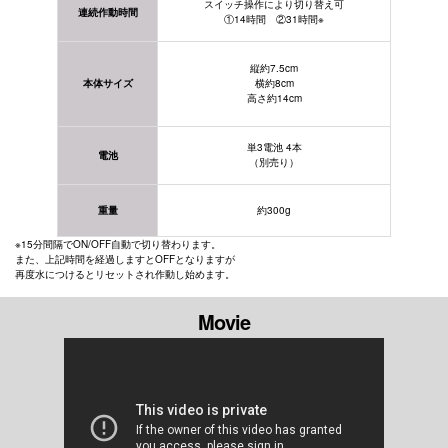
スイッチ操作により切り替え可
連続作動時間
①14時間 ②31時間※
縦約7.5cm
本体サイズ
横約8cm
高さ約14cm
単3電池 4本
電池
（別売り）
重量
約300g
※15分間隔でON/OFF自動で切り替わります。
また、上記時間を経過しますとOFFとなりますが
再度水につけるとリセットされ作動し始めます。
Movie