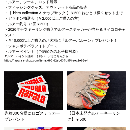
・ルアー、ツール、ロッド展示
・フィッシンググッズ、アウトレット商品の販売
・【 Hero collection & ナップサック 】￥500 おひとり様２セットまで
・ガラポン抽選会（￥2,000以上ご購入の方）
・ルアー釣り（1回￥500）
・2026年干支キーリング購入でルアーステッカーが当たるサイコロチャ
ンス！
・￥10,000以上ご購入のお客様に「ルアーバルーン」プレゼント！
・ジャンボラパラフォトブース
・ルアーペイント（予約済みのお子様対象）
▼ルアーペイント詳細、予約ページはこちらから
https://rapala-e-shop.com/items/695f62ebd37d851eec2e92e4
先着300名様にロゴステッカー
【日本未発売ルアーキーリン
プレゼント
グ】￥500