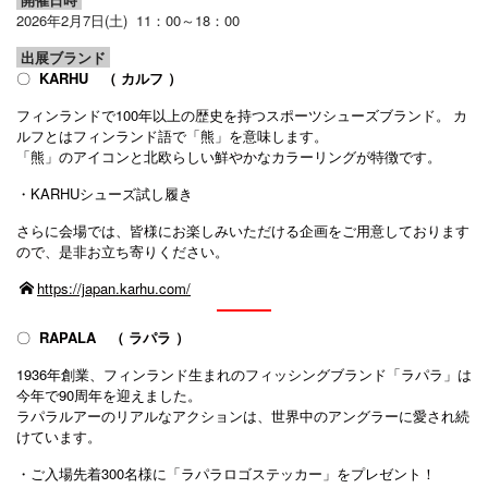
2026年2月7日(土) 11
：00～18：00
出展ブランド
〇
KARHU （ カルフ ）
フィンランドで100年以上の歴史を持つスポーツシューズブランド。
カ
ルフとはフィンランド語で「熊」を意味します。
「熊」のアイコンと北欧らしい鮮やかなカラーリングが特徴です。
・KARHUシューズ試し履き
さらに会場では、皆様にお楽しみいただける企画をご用意しております
ので、是非お立ち寄りください。
https://japan.karhu.com/
〇
RAPALA （ ラパラ ）
1936年創業、フィンランド生まれのフィッシングブランド「ラパラ」は
今年で90周年を迎えました。
ラパラルアーのリアルなアクションは、世界中のアングラーに愛され続
けています。
・ご入場先着300名様に「ラパラロゴステッカー」をプレゼント！