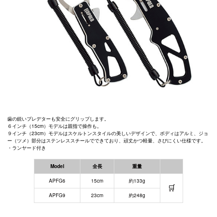
歯の鋭いプレデターも安全にグリップします。
６インチ（15cm）モデルは親指で操作も。
９インチ（23cm）モデルはスケルトンスタイルの美しいデザインで、ボディはアルミ、ジョ
ー（ツメ）部分はステンレススチールでできており、頑丈かつ軽量、さびにくい仕様です。
・ランヤード付き
Model
全長
重量
APFG6
15cm
約133g
🛒
APFG9
23cm
約248g